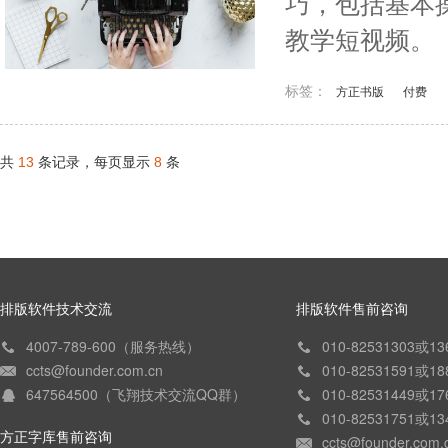
巧，包括基本
教学短视频。
标签：
方正书版
付费
共
条记录，每页显示
条
13
8
排版软件技术交流
排版软件售前咨询
4007-789-600（服务热线）
010-82531303或
ccts@founder.com.cn
010-82531591或
647564500（飞翔技术交流QQ群）
010-82531449或
010-82531751或
方正字库售前咨询
ccts@founder.com.