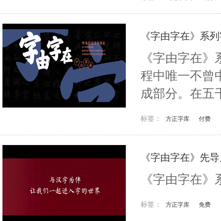
《字由字在》系列
《字由字在》
程中唯一不曾
成部分。在五
发展、文化的
标签：
方正字库
付费
独特的方式诠
由字在》系列字
《字由字在》先导
《字由字在》
标签：
方正字库
免费