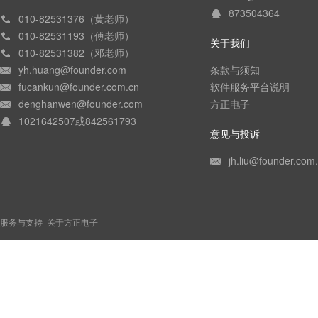
873504364
010-82531376（黄老师）
010-82531193（傅老师）
关于我们
010-82531382（邓老师）
yh.huang@founder.com
条款与须知
fucankun@founder.com.cn
软件服务平台说明
denghanwen@founder.com
方正电子
1021642507或842561793
意见与投诉
jh.liu@founder.com
服务与支持
关于方正电子