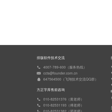
排版软件技术交流
4007-789-600（服务热线）
ccts@founder.com.cn
647564500（飞翔技术交流QQ群）
方正字库售前咨询
010-82531376（黄老师）
010-82531193（傅老师）
010-82531382（邓老师）