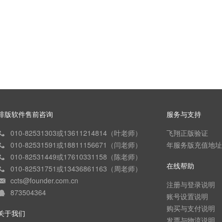
排版软件售前咨询
服务与支持
010-82531303或13611214814（叶老师）
飞翔正版验证
010-82531591或18811156671（闫老师）
年服务版充值地址
010-82531449或17610331158（陈老师）
在线帮助
010-82531751或13436861163（周老师）
ccts@founder.com.cn
注册与登录说明
873504364
账号设置说明
购买与支付说明
关于我们
发票与物流说明