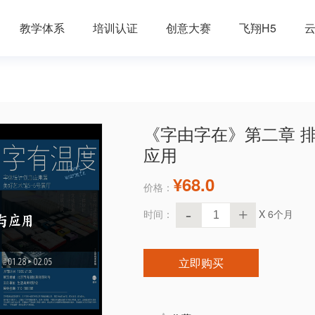
教学体系
培训认证
创意大赛
飞翔H5
《字由字在》第二章 
应用
¥68.0
价格：
-
+
时间：
X 6个月
立即购买